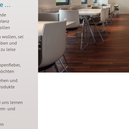
 ...
Rede
rianz
ollen
 wollen, sei
haben und
zu leise
mpenfieber,
möchten
tehen und
Produkte
i uns lernen
tem- und
en