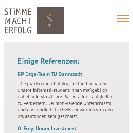
Warning
: Undefined variable $value in
/home/fuwdtsgnqgf4/migrated_webspace/www-
Einige Referenzen:
stimmemachterfolg/cfg/menu.php
on line
63
BP Orga-Team TU Darmstadt
Wir
„Die praxisnahen Trainingsmethoden haben
unsere Informatikstudent:innen maßgeblich
Referenzen
dabei unterstützt, ihre Präsentationsfähigkeiten
Presse
zu verbessern. Der motivierende Unterrichtsstil
und das fundierte Fachwissen wurden von den
Student:innen sehr geschätzt."
Warning
: Undefined variable $value in
/home/fuwdtsgnqgf4/migrated_webspace/www-
O. Frey, Union Investment