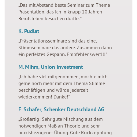
stimmemachterfolg/cfg/menu.php
on line
63
„Das mit Abstand beste Seminar zum Thema
Präsentation, das ich in knapp 20 Jahren
Ihre Stimme
Berufsleben besuchen durfte. "
Stimme macht Selbstbewusstsein
K. Pudlat
Stimme macht Stars
„Präsentationsseminare sind das eine,
Stimme macht Schule
Stimmseminare das andere. Zusammen dann
ein perfektes Gespann. Empfehlenswert!!!"
Warning
: Undefined variable $value in
M. Mihm, Union Investment
/home/fuwdtsgnqgf4/migrated_webspace/www-
„Ich habe viel mitgenommen, möchte mich
stimmemachterfolg/cfg/menu.php
on line
63
gerne noch mehr mit dem Thema Stimme
beschäftigen und würde jederzeit
Erfolgskurs
wiederkommen! Danke!"
Seminare
F. Schäfer, Schenker Deutschland AG
Social Project
„Großartig! Sehr gute Mischung aus dem
Stimmhelden
notwendigen Maß an Theorie und sehr
praxisbezogener Übung. Gute Rückkopplung
Einzeltraining