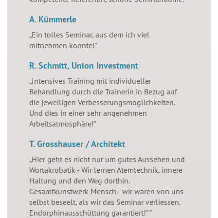
Warning
: Undefined variable $value in
A. Kümmerle
/home/fuwdtsgnqgf4/migrated_webspace/www-
„Ein tolles Seminar, aus dem ich viel
stimmemachterfolg/cfg/menu.php
on line
63
mitnehmen konnte!"
Impressum
R. Schmitt, Union Investment
„Intensives Training mit individueller
Behandlung durch die Trainerin in Bezug auf
die jeweiligen Verbesserungsmöglichkeiten.
Und dies in einer sehr angenehmen
Arbeitsatmosphäre!"
T. Grosshauser / Architekt
„Hier geht es nicht nur um gutes Aussehen und
Wortakrobatik - Wir lernen Atemtechnik, innere
Haltung und den Weg dorthin.
Gesamtkunstwerk Mensch - wir waren von uns
selbst beseelt, als wir das Seminar verliessen.
Endorphinausschüttung garantiert!" "