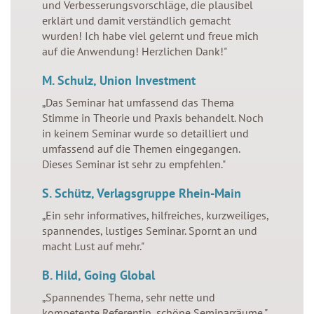
und Verbesserungsvorschläge, die plausibel
Vorträge
erklärt und damit verständlich gemacht
wurden! Ich habe viel gelernt und freue mich
Preise
auf die Anwendung! Herzlichen Dank!"
Anmeldung
M. Schulz, Union Investment
„Das Seminar hat umfassend das Thema
Warning
: Undefined variable $value in
Stimme in Theorie und Praxis behandelt. Noch
/home/fuwdtsgnqgf4/migrated_webspace/www-
in keinem Seminar wurde so detailliert und
stimmemachterfolg/cfg/menu.php
on line
63
umfassend auf die Themen eingegangen.
Dieses Seminar ist sehr zu empfehlen."
Kontakt
S. Schütz, Verlagsgruppe Rhein-Main
„Ein sehr informatives, hilfreiches, kurzweiliges,
Warning
: Undefined variable $value in
spannendes, lustiges Seminar. Spornt an und
/home/fuwdtsgnqgf4/migrated_webspace/www-
macht Lust auf mehr."
stimmemachterfolg/cfg/menu.php
on line
63
B. Hild, Going Global
Datenschutz
„Spannendes Thema, sehr nette und
kompetente Referentin, schöne Seminarräume."