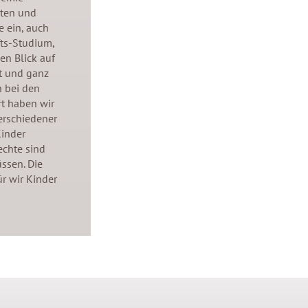
eten und
e ein, auch
ts-Studium,
en Blick auf
et und ganz
n bei den
rt haben wir
erschiedener
Kinder
echte sind
ssen. Die
ür wir Kinder