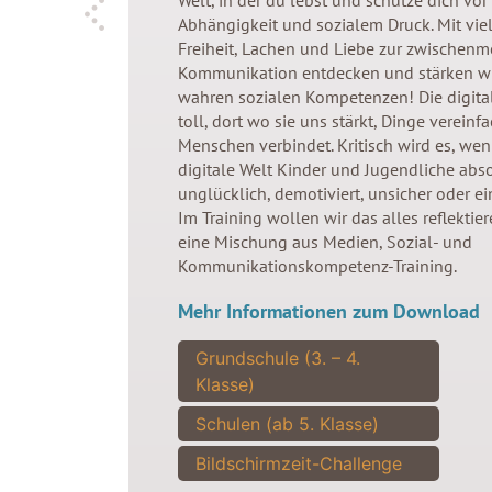
Welt, in der du lebst und schütze dich vor
Abhängigkeit und sozialem Druck. Mit viel
Freiheit, Lachen und Liebe zur zwischen
Kommunikation entdecken und stärken wi
wahren sozialen Kompetenzen! Die digital
toll, dort wo sie uns stärkt, Dinge vereinf
Menschen verbindet. Kritisch wird es, wen
digitale Welt Kinder und Jugendliche abs
unglücklich, demotiviert, unsicher oder e
Im Training wollen wir das alles reflektiere
eine Mischung aus Medien, Sozial- und
Kommunikationskompetenz-Training.
Mehr Informationen zum Download
Grundschule (3. – 4.
Klasse)
Schulen (ab 5. Klasse)
Bildschirmzeit-Challenge