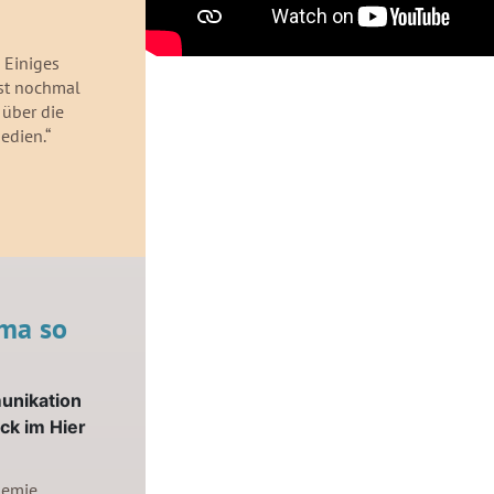
 Einiges
bst nochmal
 über die
edien.“
ema so
munikation
ück im Hier
demie