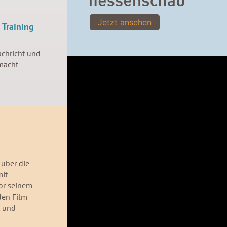
Jetzt ansehen
 Training
achricht und
acht-
 über die
it
vor seinem
den Film
t und