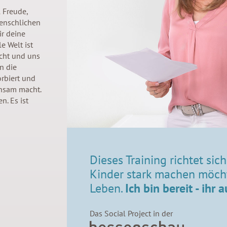
 Freude,
menschlichen
r deine
e Welt ist
acht und uns
n die
orbiert und
insam macht.
n. Es ist
Dieses Training richtet sic
Kinder stark machen möcht
Leben.
Ich bin bereit - ihr 
Das Social Project in der